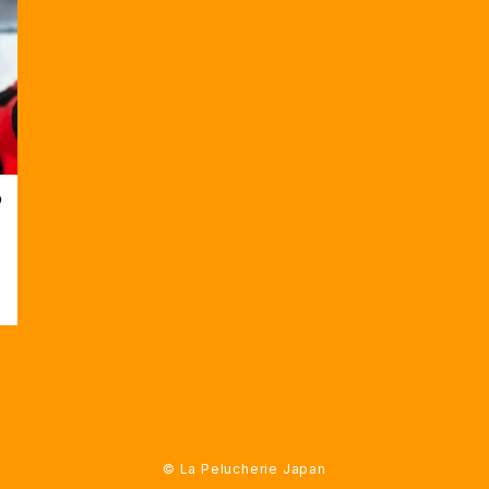
の
© La Pelucherie Japan