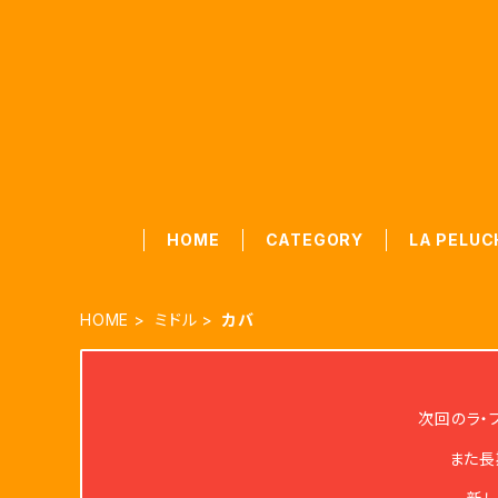
HOME
CATEGORY
LA PELUC
HOME
ミドル
カバ
次回のラ・
また長