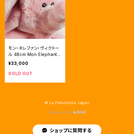
モン・ネレファン・ヴィクトー
ル 48cm Mon Elephant
Victor (ゾウのぬいぐるみ）
¥33,000
(４色展開)
SOLD OUT
© La Pelucherie Japan
Powered by
ショップに質問する