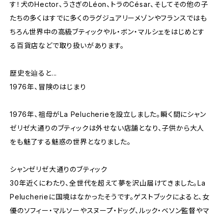
す！犬のHector、うさぎのLéon、トラのCésar、そしてその他の子
たちの多くはすでに多くのラグジュアリーメゾンやフランスではも
ちろん世界中の高級ブティックやル・ボン・マルシェをはじめとす
る百貨店などで取り扱いがあります。
歴史を辿ると...
1976年、冒険のはじまり
1976年、祖母がLa Pelucherieを設立しました。瞬く間にシャン
ゼリゼ大通りのブティックは外せない店舗となり、子供から大人
をも魅了する魅惑の世界となりました。
シャンゼリゼ大通りのブティック
30年近くにわたり、全世代を超えて夢を沢山届けてきました。La
Pelucherieに国境はなかったそうです。ゲストブックによると、女
優のソフィー・マルソーやスヌープ・ドッグ、ルック・ベソン監督やマ