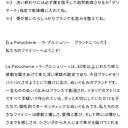
※2 : 洗い終わりには必ず僕を陰干しで自然乾燥させるか「デリ
ケート」指定で乾燥機に入れてね。
※3 : 僕が乾いたらしっかりブラシで毛並みを整えてね。
【La Pelucherie - ラ・プルシュリー ブランドについて】
私たちのファミリーへようこそ！
La Pelucherie <ラ・プルシュリー>は、40年以上にわたり絆と
感動を築きあげて来た深い家族の歴史であり、今日ブランドをリ
バイバルさせようという賭けに出た、ぬいぐるみのブランドです。
一生もののぬいぐるみはフランスで創造され、イタリアのアトリエ
ですべて手縫いで作られている、ずっと大切にしていただける子
たちで、個性的でオーセンティックなぬいぐるみです。私たちの大
きなファミリーは感動と優しさ、愛情と喜び、そして時には懐かし
さまでを感じさせ、小さい子から大人にまで幸せを届けてくれま