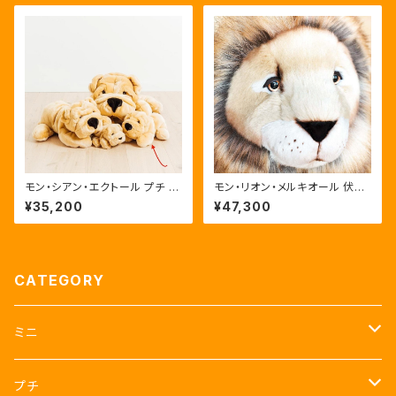
モン・シアン・エクトール プチ 3
モン・リオン・メルキオール 伏せ
5cm Mon Chien Hector (犬
ポジション40cm Mon Lion M
¥35,200
¥47,300
のぬいぐるみ）ベージュ
elchior Allongé (ライオンの
ぬいぐるみ)
CATEGORY
ミニ
うさぎ
プチ