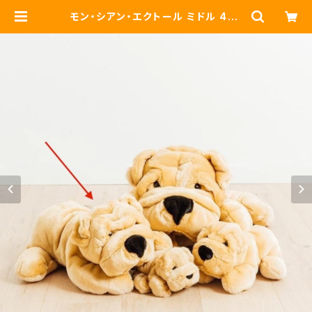
モン・シアン・エクトール ミドル 45c
m Mon Chien Hector (犬のぬい
ぐるみ）ベージュ | La Pelucherie
Japan