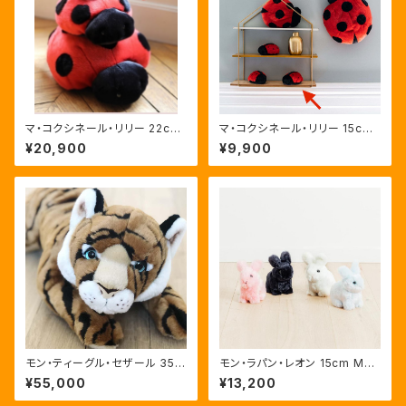
マ・コクシネール・リリー 22cm
マ・コクシネール・リリー 15cm
Ma Coccinelle Lily (てんとう
Ma Coccinelle Lily (てんとう
¥20,900
¥9,900
虫のぬいぐるみ）
虫のぬいぐるみ）
モン・ティーグル・セザール 35c
モン・ラパン・レオン 15cm Mon
m Mon Tigre César (トラの
Lapin Léon (うさぎのぬいぐる
¥55,000
¥13,200
ぬいぐるみ)
み）(４色展開)