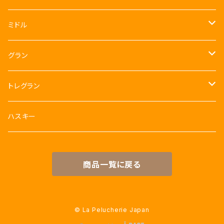
ホワイト
ネコ
犬
ミドル
マリーヌ
ホワイト
シャー・ペイ
犬
ハリネズミ
犬
グラン
ローズ
ベージュ
ベージュ
ベージュ
ハリネズミ
クマ
クマ
クマ
トレグラン
スカイブルー
バーニーズ・マウンテン・ドッグ
シャー・ペイ
シャー・ペイ
クリーム
クリーム
クリーム
ネズミ
ゾウ
ゾウ
クマ
ハスキー
ミエル (はちみつ)
ミエル (はちみつ)
ミエル (はちみつ)
ホワイト
ホワイト
ホワイト
クリーム
てんとう虫
パンダ
キリン
商品一覧に戻る
ブラウン
スカイブルー
スカイブルー
スカイブルー
ミエル (はちみつ)
ハスキー
カバ
ローズ
ピンク
ローズ
ロバ
カメ
© La Pelucherie Japan