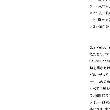
ットに入れた
※2 : 洗
ート」指定で
※3 : 僕
【La Pelu
私たちのファ
La Pelu
動を築きあげ
バルさせよう
一生もののぬ
すべて手縫い
で、個性的で
ァミリーは感
感じさせ、小