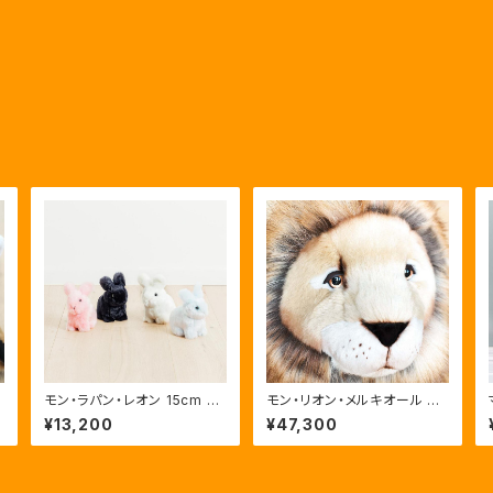
5
モン・ラパン・レオン 15cm M
モン・リオン・メルキオール 伏
ラ
on Lapin Léon (うさぎのぬ
せポジション40cm Mon Lio
¥13,200
¥47,300
いぐるみ）(４色展開)
n Melchior Allongé (ライ
オンのぬいぐるみ)