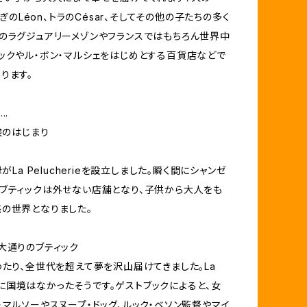
うさぎのLéon、トラのCésar、そしてその他の子たちの多く
のラグジュアリーメゾンやフランスではもちろん世界中
ックやル・ボン・マルシェをはじめとする百貨店などで
ります。
..
険のはじまり
母がLa Pelucherieを設立しました。瞬く間にシャンゼ
ブティックは外せない店舗となり、子供から大人をも
の世界となりました。
大通りのブティック
わたり、全世代を超えて夢を沢山届けてきました。La
rieに国境はなかったそうです。ゲストブックによると、女
・マルソーやスヌープ・ドッグ、ルック・ベソン監督やマイ