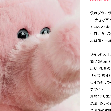
僕はゾウのヴ
く、大きな耳
ているよ！ホ
い目に吸い
みは僕と一緒
ブランド名：La
商品：Mon E
ぬいぐるみの
サイズ：縦48
☆4色のカラ
ホワイト
素材：ポリエ
洗濯: ぬい
洗濯後の維持