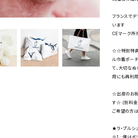
フランスでデ
います
CEマーク所
☆☆特別特典
ル巾着ポーチ
て、大切なぬ
用にも再利用
☆出産のお祝
す☆ (別料金
ご希望の方は
★ラ・プルシ
※1 : 僕